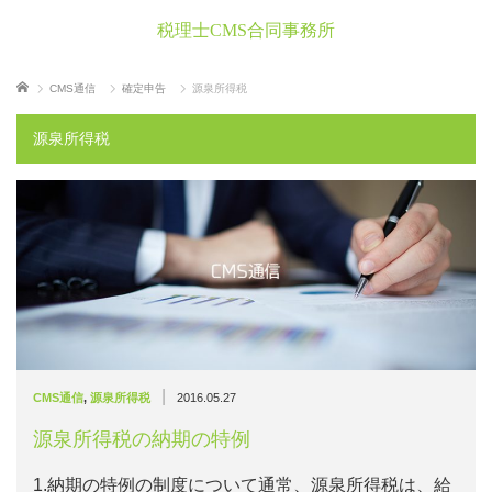
税理士CMS合同事務所
ホーム
CMS通信
確定申告
源泉所得税
源泉所得税
|
CMS通信
,
源泉所得税
2016.05.27
源泉所得税の納期の特例
1.納期の特例の制度について通常、源泉所得税は、給