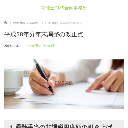
税理士CMS合同事務所
ホーム
CMS通信
,
年末調整
平成28年分年末調整の改正点
平成28年分年末調整の改正点
2016.10.31
CMS通信
,
年末調整
1.通勤手当の非課税限度額の引き上げ