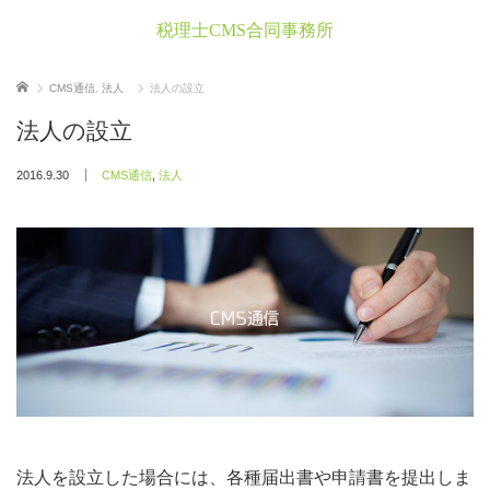
税理士CMS合同事務所
ホーム
CMS通信
,
法人
法人の設立
法人の設立
2016.9.30
CMS通信
,
法人
法人を設立した場合には、各種届出書や申請書を提出しま