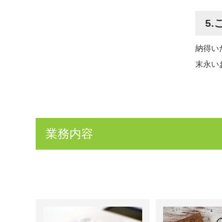
5
納得い
末永い
業務内容