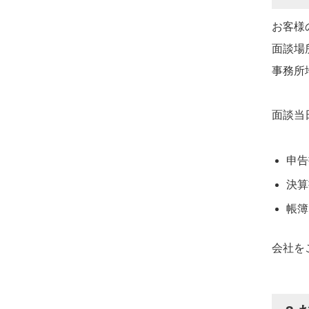
お客様
面談場
事務所
面談当
申告
決算
帳簿
会社を