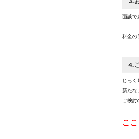
3
面談で
料金の
4
じっく
新たな
ご検討
ここ